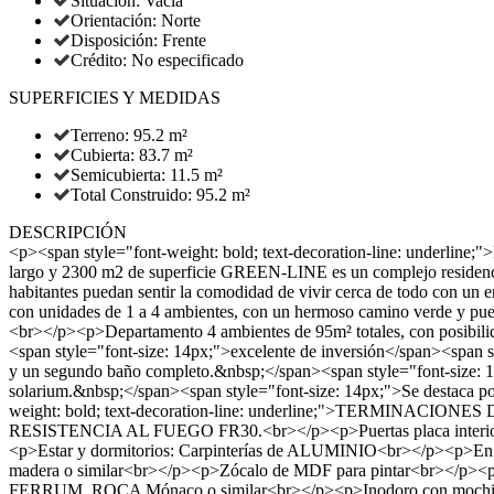
Situación: Vacía
Orientación: Norte
Disposición: Frente
Crédito: No especificado
SUPERFICIES Y MEDIDAS
Terreno: 95.2 m²
Cubierta: 83.7 m²
Semicubierta: 11.5 m²
Total Construido: 95.2 m²
DESCRIPCIÓN
<p><span style="font-weight: bold; text-decoration-line: underli
largo y 2300 m2 de superficie GREEN-LINE es un complejo residencial
habitantes puedan sentir la comodidad de vivir cerca de todo con un en
con unidades de 1 a 4 ambientes, con un hermoso camino verde y puent
<br></p><p>Departamento 4 ambientes de 95m² totales, con posibilid
<span style="font-size: 14px;">excelente de inversión</span><span sty
y un segundo baño completo.&nbsp;</span><span style="font-size: 
solarium.&nbsp;</span><span style="font-size: 14px;">Se destaca p
weight: bold; text-decoration-line: underline;">TERMINACIONES
RESISTENCIA AL FUEGO FR30.<br></p><p>Puertas placa interiores 
<p>Estar y dormitorios: Carpinterías de ALUMINIO<br></p><p>En b
madera o similar<br></p><p>Zócalo de MDF para pintar<br></p><p
FERRUM, ROCA Mónaco o similar<br></p><p>Inodoro con mochil