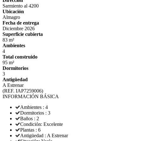
Dirección
Sarmiento al 4200
Ubicación
Almagro
Fecha de entrega
Diciembre 2026
Superficie cubierta
83 m²
Ambientes
4
Total construido
95 m²
Dormitorios
3
Antigüedad
A Estrenar
(REF. IAP7259006)
INFORMACIÓN BÁSICA
Ambientes : 4
Dormitorios : 3
Baños : 2
Condición: Excelente
Plantas : 6
Antigüedad : A Estrenar