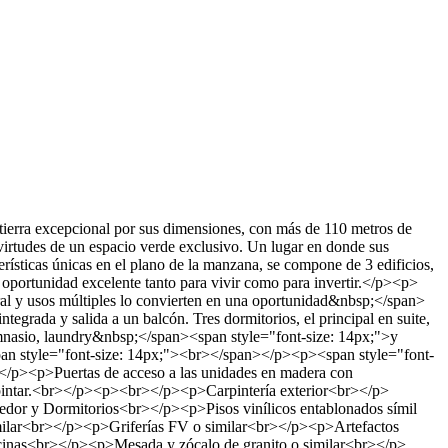
rra excepcional por sus dimensiones, con más de 110 metros de
irtudes de un espacio verde exclusivo. Un lugar en donde sus
erísticas únicas en el plano de la manzana, se compone de 3 edificios,
oportunidad excelente tanto para vivir como para invertir.</p><p>
al y usos múltiples lo convierten en una oportunidad&nbsp;</span>
grada y salida a un balcón. Tres dormitorios, el principal en suite,
nasio, laundry&nbsp;</span><span style="font-size: 14px;">y
pan style="font-size: 14px;"><br></span></p><p><span style="font-
><p>Puertas de acceso a las unidades en madera con
intar.<br></p><p><br></p><p>Carpintería exterior<br></p>
r y Dormitorios<br></p><p>Pisos vinílicos entablonados símil
lar<br></p><p>Griferías FV o similar<br></p><p>Artefactos
<br></p><p>Mesada y zócalo de granito o similar<br></p>