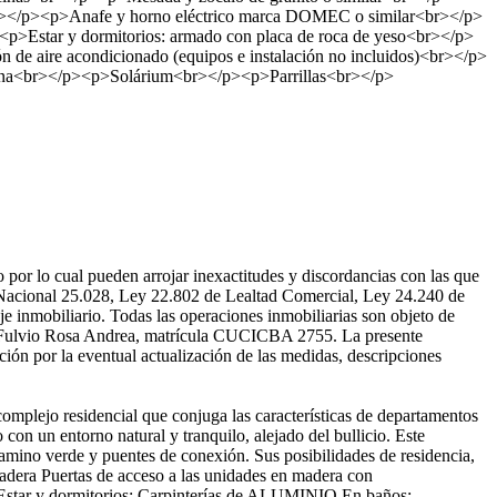
r></p><p>Anafe y horno eléctrico marca DOMEC o similar<br></p>
Estar y dormitorios: armado con placa de roca de yeso<br></p>
de aire acondicionado (equipos e instalación no incluidos)<br></p>
ina<br></p><p>Solárium<br></p><p>Parrillas<br></p>
por lo cual pueden arrojar inexactitudes y discordancias con las que
Ley Nacional 25.028, Ley 22.802 de Lealtad Comercial, Ley 24.240 de
e inmobiliario. Todas las operaciones inmobiliarias son objeto de
 Di Fulvio Rosa Andrea, matrícula CUCICBA 2755. La presente
ación por la eventual actualización de las medidas, descripciones
mplejo residencial que conjuga las características de departamentos
on un entorno natural y tranquilo, alejado del bullicio. Este
amino verde y puentes de conexión. Sus posibilidades de residencia,
ra Puertas de acceso a las unidades en madera con
 Estar y dormitorios: Carpinterías de ALUMINIO En baños: