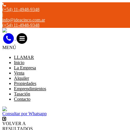
(+54) 11-4948-9348
|
info@ideacinco.com.ar
(+54) 11-4948-9348
MENÚ
LLAMAR
Inicio
La Empresa
Venta
Alquiler
Propiedades
Emprendimientos
Tasación
Contacto
Consultar por Whatsapp
VOLVER A
RESULTADOS