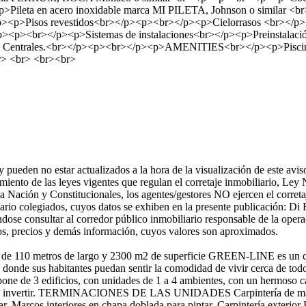
ileta en acero inoxidable marca MI PILETA, Johnson o similar <b
<p>Pisos revestidos<br></p><p><br></p><p>Cielorrasos <br></p><p>
p><p><br></p><p>Sistemas de instalaciones<br></p><p>Preinstalación 
lderas Centrales.<br></p><p><br></p><p>AMENITIES<br></p><p>Pisc
> <br> <br><br>
den no estar actualizados a la hora de la visualización de este aviso 
limiento de las leyes vigentes que regulan el corretaje inmobiliario, 
Nación y Constitucionales, los agentes/gestores NO ejercen el corretaj
liario colegiados, cuyos datos se exhiben en la presente publicación:
éndose consultar al corredor público inmobiliario responsable de la oper
tos, precios y demás información, cuyos valores son aproximados.
s de 110 metros de largo y 2300 m2 de superficie GREEN-LINE es un co
donde sus habitantes puedan sentir la comodidad de vivir cerca de todo c
mpone de 3 edificios, con unidades de 1 a 4 ambientes, con un hermoso c
o para invertir. TERMINACIONES DE LAS UNIDADES Carpintería de made
arcos interiores en chapa doblada para pintar. Carpintería exterior