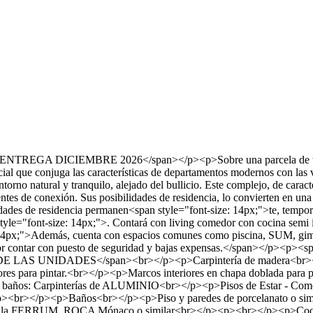
ne;">ENTREGA DICIEMBRE 2026</span></p><p>Sobre una parcela de tie
 que conjuga las características de departamentos modernos con las v
torno natural y tranquilo, alejado del bullicio. Este complejo, de caract
es de conexión. Sus posibilidades de residencia, lo convierten en una 
ades de residencia permanen<span style="font-size: 14px;">te, tempor
le="font-size: 14px;">. Contará con living comedor con cocina semi inte
14px;">Además, cuenta con espacios comunes como piscina, SUM, gim
or contar con puesto de seguridad y bajas expensas.</span></p><p><s
 DE LAS UNIDADES</span><br></p><p>Carpintería de madera<br></p
para pintar.<br></p><p>Marcos interiores en chapa doblada para p
años: Carpinterías de ALUMINIO<br></p><p>Pisos de Estar - Comedo
><br></p><p>Baños<br></p><p>Piso y paredes de porcelanato o simi
a FERRUM, ROCA Mónaco o similar<br></p><p><br></p><p>Cocinas