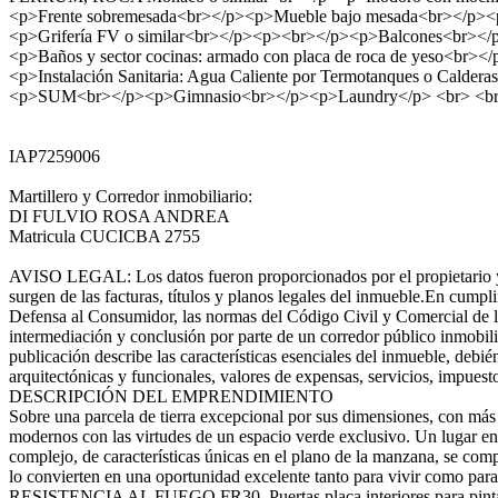
<p>Frente sobremesada<br></p><p>Mueble bajo mesada<br></p><p>P
<p>Grifería FV o similar<br></p><p><br></p><p>Balcones<br></p>
<p>Baños y sector cocinas: armado con placa de roca de yeso<br></
<p>Instalación Sanitaria: Agua Caliente por Termotanques o Ca
<p>SUM<br></p><p>Gimnasio<br></p><p>Laundry</p> <br> <br
IAP7259006
Martillero y Corredor inmobiliario:
DI FULVIO ROSA ANDREA
Matricula CUCICBA 2755
AVISO LEGAL: Los datos fueron proporcionados por el propietario y pue
surgen de las facturas, títulos y planos legales del inmueble.En cump
Defensa al Consumidor, las normas del Código Civil y Comercial de la 
intermediación y conclusión por parte de un corredor público inmobi
publicación describe las características esenciales del inmueble, debi
arquitectónicas y funcionales, valores de expensas, servicios, impues
DESCRIPCIÓN DEL EMPRENDIMIENTO
Sobre una parcela de tierra excepcional por sus dimensiones, con má
modernos con las virtudes de un espacio verde exclusivo. Un lugar en 
complejo, de características únicas en el plano de la manzana, se co
lo convierten en una oportunidad excelente tanto para vivir com
RESISTENCIA AL FUEGO FR30. Puertas placa interiores para pintar. M