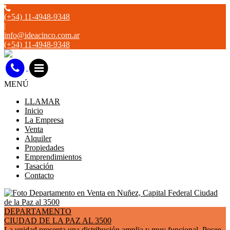
(+54) 11-4948-9348
|
info@ideacinco.com.ar
(+54) 11-4948-9348
MENÚ
LLAMAR
Inicio
La Empresa
Venta
Alquiler
Propiedades
Emprendimientos
Tasación
Contacto
DEPARTAMENTO
CIUDAD DE LA PAZ AL 3500
La unidad presenta una distribución amplia y muy funcional. Posee