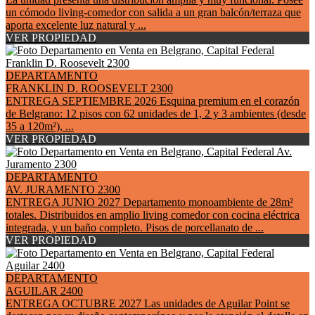
un cómodo living-comedor con salida a un gran balcón/terraza que
aporta excelente luz natural y ...
VER PROPIEDAD
DEPARTAMENTO
FRANKLIN D. ROOSEVELT 2300
ENTREGA SEPTIEMBRE 2026 Esquina premium en el corazón
de Belgrano: 12 pisos con 62 unidades de 1, 2 y 3 ambientes (desde
35 a 120m²), ...
VER PROPIEDAD
DEPARTAMENTO
AV. JURAMENTO 2300
ENTREGA JUNIO 2027 Departamento monoambiente de 28m²
totales. Distribuidos en amplio living comedor con cocina eléctrica
integrada, y un baño completo. Pisos de porcellanato de ...
VER PROPIEDAD
DEPARTAMENTO
AGUILAR 2400
ENTREGA OCTUBRE 2027 Las unidades de Aguilar Point se