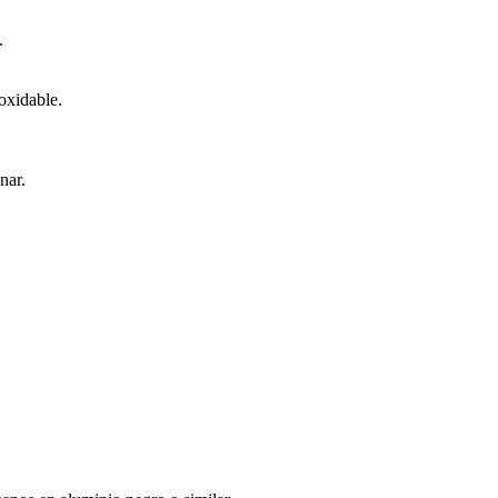
.
noxidable.
nar.