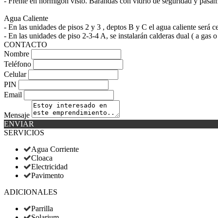
- Frente en hormigón visto. Barandas con vidrio de seguridad y pasam
Agua Caliente
- En las unidades de pisos 2 y 3 , deptos B y C el agua caliente será c
- En las unidades de piso 2-3-4 A, se instalarán calderas dual ( a gas o
CONTACTO
Nombre
Teléfono
Celular
PIN
Email
Mensaje
ENVIAR
SERVICIOS
Agua Corriente
Cloaca
Electricidad
Pavimento
ADICIONALES
Parrilla
Solarium