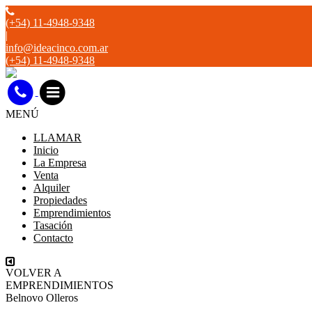
(+54) 11-4948-9348
|
info@ideacinco.com.ar
(+54) 11-4948-9348
MENÚ
LLAMAR
Inicio
La Empresa
Venta
Alquiler
Propiedades
Emprendimientos
Tasación
Contacto
VOLVER A
EMPRENDIMIENTOS
Belnovo Olleros