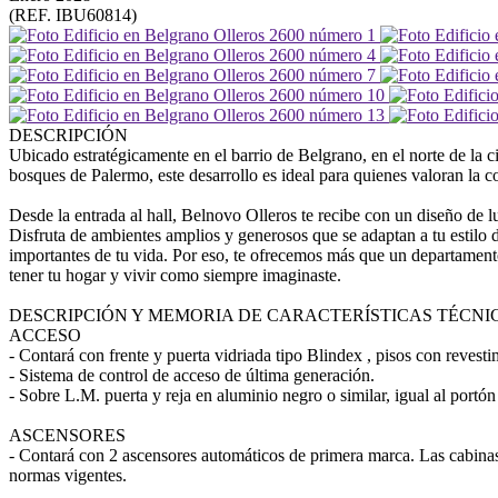
(REF. IBU60814)
DESCRIPCIÓN
Ubicado estratégicamente en el barrio de Belgrano, en el norte de la 
bosques de Palermo, este desarrollo es ideal para quienes valoran la c
Desde la entrada al hall, Belnovo Olleros te recibe con un diseño de lu
Disfruta de ambientes amplios y generosos que se adaptan a tu estilo
importantes de tu vida. Por eso, te ofrecemos más que un departament
tener tu hogar y vivir como siempre imaginaste.
DESCRIPCIÓN Y MEMORIA DE CARACTERÍSTICAS TÉCNI
ACCESO
- Contará con frente y puerta vidriada tipo Blindex , pisos con revesti
- Sistema de control de acceso de última generación.
- Sobre L.M. puerta y reja en aluminio negro o similar, igual al port
ASCENSORES
- Contará con 2 ascensores automáticos de primera marca. Las cabinas 
normas vigentes.