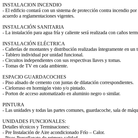
INSTALACION INCENDIO
- El edificio contará con un sistema de protección contra incendio p
acuerdo a reglamentaciones vigentes.
INSTALACIÓN SANITARIA
- La instalación para agua fría y caliente será realizada con caños te
INSTALACIÓN ELÉCTRICA
- Cañerías de montantes y distribución realizadas íntegramente en un 
- Tablero individual por unidad funcional.
- Circuitos independientes con sus respectivas llaves y tomas.
- Tomas de TV en cada ambiente.
ESPACIO GUARDACOCHES
- Piso alisado de cemento con juntas de dilatación correspondientes.
- Cielorraso en hormigón visto y/o pintado.
- Porton de acceso automatizado en aluminio negro o similar.
PINTURA
- Las unidades y todas las partes comunes, guardacoche, sala de máquina
UNIDADES FUNCIONALES:
Detalles técnicos y Terminaciones:
- Pre Instalación de Aire acondicionado Frío – Calor.
- Pisos Porcellanato de primera calidad.