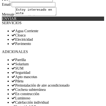
Email
Mensaje
ENVIAR
SERVICIOS
Agua Corriente
Cloaca
Electricidad
Pavimento
ADICIONALES
Parrilla
Solarium
SUM
Seguridad
Apto mascotas
Pileta
Preinstalación de aire acondicionado
Cochera subterránea
En construcción
Luminoso
Calefacción individual