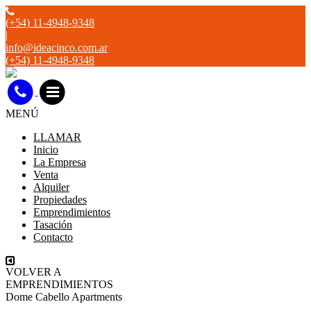
(+54) 11-4948-9348
|
info@ideacinco.com.ar
(+54) 11-4948-9348
MENÚ
LLAMAR
Inicio
La Empresa
Venta
Alquiler
Propiedades
Emprendimientos
Tasación
Contacto
VOLVER A
EMPRENDIMIENTOS
Dome Cabello Apartments